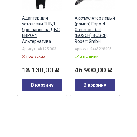
Адаптер для
Аккумулятор левый
Акку
)
установки ТНВД
(рампа) Евро-4
(рам
n
Ярославль на ДВС
Common Rail
Comm
ЕВРО-4
(BOSCH) BOSCH,
(ан.
Альтернатива
Robert GmbH
BOSC
ОАО,
Барн
Артикул:
АК125.003
Артикул:
0445228005
Артик
под заказ
в наличии
00-00
-00-
в 
18 130,00
46 900,00
Р
Р
35
В корзину
В корзину
0
Р
у