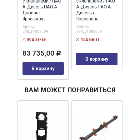
ПАО
с клапанами / ПАО
с клапанами / ПАО
(МАП
А-Дизель ПАО А-
А-Дизель ПАО А-
ЗАО,
Дизель г.
Дизель г.
Артик
Ярославль
Ярославль
в 
Артикул:
Артикул:
238Д-1003009
238Д-1003009
11
Р
под заказ
под заказ
у
83 735,00
Р
В корзину
В корзину
ВАМ МОЖЕТ ПОНРАВИТЬСЯ