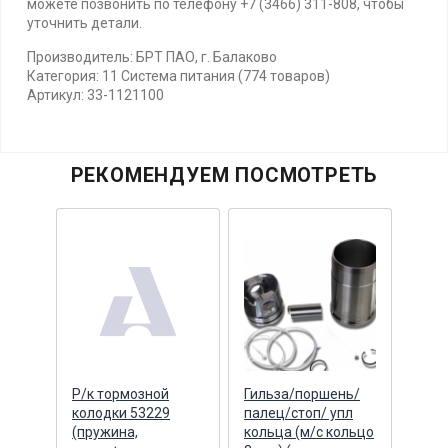
можете позвонить по телефону +7 (3466) 311-808, чтобы
уточнить детали.
Производитель: БРТ ПАО, г. Балаково
Категория: 11 Система питания (774 товаров)
Артикул: 33-1121100
РЕКОМЕНДУЕМ ПОСМОТРЕТЬ
нь/
Р/к тормозной
Гильза/поршень/
Гиль
пл
колодки 53229
палец/стоп/ упл
пале
ольцо
(пружина,
кольца (м/с кольцо
коль