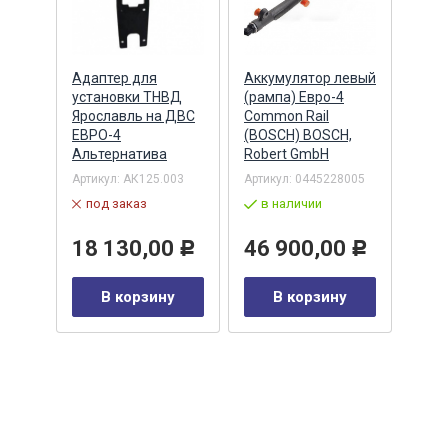
Адаптер для
Аккумулятор левый
Акку
)
установки ТНВД
(рампа) Евро-4
(рам
n
Ярославль на ДВС
Common Rail
Comm
ЕВРО-4
(BOSCH) BOSCH,
(ан.
Альтернатива
Robert GmbH
BOSC
ОАО,
Барн
Артикул:
АК125.003
Артикул:
0445228005
Артик
под заказ
в наличии
00-00
-00-
в 
18 130,00
46 900,00
Р
Р
35
В корзину
В корзину
0
Р
у