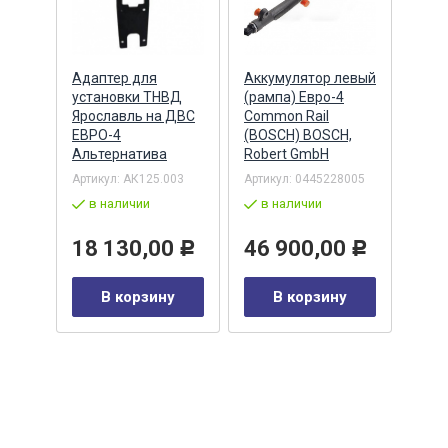
Адаптер для
Аккумулятор левый
Акку
)
установки ТНВД
(рампа) Евро-4
(рам
n
Ярославль на ДВС
Common Rail
Comm
ЕВРО-4
(BOSCH) BOSCH,
(ан.
Альтернатива
Robert GmbH
BOSC
ОАО,
Барн
Артикул:
АК125.003
Артикул:
0445228005
Артик
в наличии
в наличии
00-00
-00-
в 
18 130,00
46 900,00
Р
Р
35
В корзину
В корзину
0
Р
у