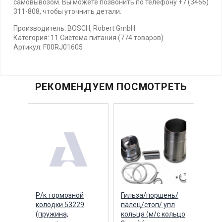
самовывозом. Вы можете позвонить по телефону +7 (3466)
311-808, чтобы уточнить детали.
Производитель: BOSCH, Robert GmbH
Категория: 11 Система питания (774 товаров)
Артикул: F00RJ01605
РЕКОМЕНДУЕМ ПОСМОТРЕТЬ
нь/
Р/к тормозной
Гильза/поршень/
Гиль
пл
колодки 53229
палец/стоп/ упл
пале
ольцо
(пружина,
кольца (м/с кольцо
коль