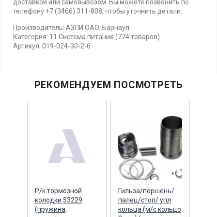
доставкой или самовывозом. Вы можете позвонить по
телефону +7 (3466) 311-808, чтобы уточнить детали.
Производитель: АЗПИ ОАО, Барнаул
Категория: 11 Система питания (774 товаров)
Артикул: 019-024-30-2-6
РЕКОМЕНДУЕМ ПОСМОТРЕТЬ
нь/
Р/к тормозной
Гильза/поршень/
Гиль
пл
колодки 53229
палец/стоп/ упл
пале
ольцо
(пружина,
кольца (м/с кольцо
коль