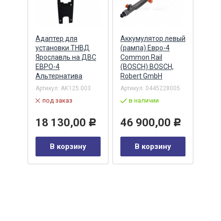
Адаптер для
Аккумулятор левый
Акку
)
установки ТНВД
(рампа) Евро-4
(рам
n
Ярославль на ДВС
Common Rail
Comm
ЕВРО-4
(BOSCH) BOSCH,
(ан.
Альтернатива
Robert GmbH
BOSC
ОАО,
Барн
Артикул:
АК125.003
Артикул:
0445228005
Артик
под заказ
в наличии
00-00
-00-
в 
18 130,00
46 900,00
Р
Р
35
В корзину
В корзину
0
Р
у