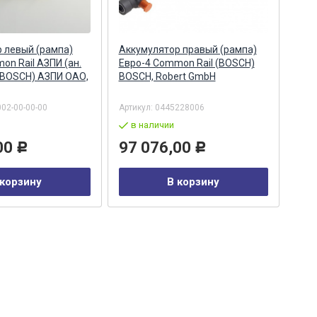
 левый (рампа)
Аккумулятор правый (рампа)
Акк
on Rail АЗПИ (ан.
Евро-4 Common Rail (BOSCH)
Евро
 BOSCH) АЗПИ ОАО,
BOSCH, Robert GmbH
044
Бар
002-00-00-00
Артикул:
0445228006
Арти
в наличии
в
00
97 076,00
29
Р
Р
 корзину
В корзину