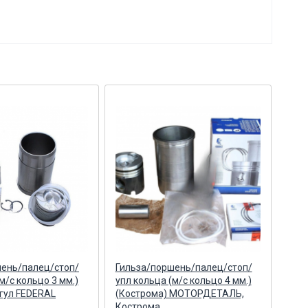
шень/палец/стоп/
Гильза/поршень/палец/стоп/
Гил
м/с кольцо 3 мм.)
упл кольца (м/с кольцо 4 мм.)
упл 
гул FEDERAL
(Кострома) МОТОРДЕТАЛЬ,
(КМ
Кострома
г. 