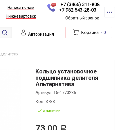
+7 (3466) 311-808
Написать нам
+7 982 543-28-03
Нижневартовск
Обратный звонок
Корзина
0
Авторизация
 делителя
Кольцо установочное
подшипника делителя
Альтернатива
Артикул:
15-1770236
Код:
3788
в наличии
73,00
Р