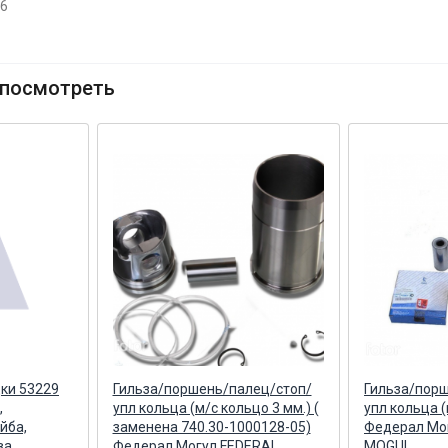
36
посмотреть
дки 53229
Гильза/поршень/палец/стоп/
Гильза/пор
,
упл кольца (м/с кольцо 3 мм.) (
упл кольца (
йба,
заменена 740.30-1000128-05)
Федерал Мо
ва
Федерал Могул FEDERAL
MOGUL