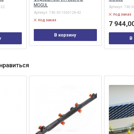
MOGUL
-22
Артикул:
740.6
Артикул:
740.30-1000128-42
под заказ
под заказ
7 944,0
В корзину
у
В
нравиться