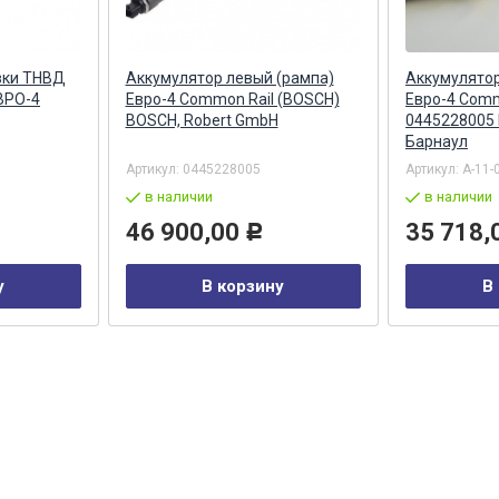
вки ТНВД
Аккумулятор левый (рампа)
Аккумулятор
ВРО-4
Евро-4 Common Rail (BOSCH)
Евро-4 Comm
BOSCH, Robert GmbH
0445228005
Барнаул
Артикул:
0445228005
Артикул:
А-11-
в наличии
в наличии
46 900,00
35 718,
Р
у
В корзину
В