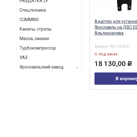
РАЗДАТКА ZF
Спецтехника
СUMMINS
)
Аккумулятор правый (рампа)
Адаптер для устано
Евро-4 Common Rail АЗПИ (ан.
Ярославль на ДВС Е
Канаты, стропы
0445228006 BOSCH) АЗПИ ОАО,
Альтернатива
Масла, смазки
Барнаул
Артикул:
А-11-003-00-00-00
Артикул:
АК125.003
Турбокомпрессор
в наличии
под заказ
УАЗ
29 464,00
18 130,00
Р
Р
Ярославльский завод
В корзину
В корзин