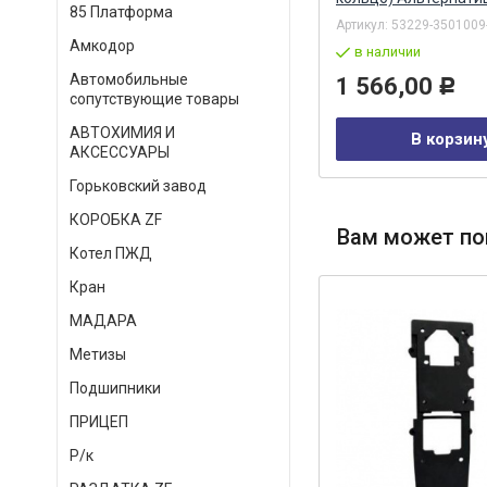
85 Платформа
Артикул:
740.30-1000128-08
Артикул:
53229-3501009
Амкодор
в наличии
в наличии
Автомобильные
15 537,00
1 566,00
Р
Р
сопутствующие товары
АВТОХИМИЯ И
В корзину
В корзин
АКСЕССУАРЫ
Горьковский завод
КОРОБКА ZF
Вам может по
Котел ПЖД
Кран
МАДАРА
Метизы
Подшипники
ПРИЦЕП
Р/к