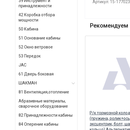
39 Инструмент и
Артикул: 15-17702
принадлежности
42 Коробка отбора
мощности
Рекомендуем 
50 Кабина
51 Основание кабины
52 Окно ветровое
53 Передок
JAC
61 Дверь боковая
ШАКМАН
81 Вентиляция,отопление
Абразивные материалы,
сварочное оборудование
/
Гильза/поршень/палец/стоп/
Р/к тормозной коло
82 Принадлежности кабины
)
упл кольца (м/с кольцо 3 мм.)
(пружина, ролик+ось
Федерал Могул FEDERAL
эксцентрик, болт, ша
84 Оперение кабины
MOGUL
кольцо) Альтернати