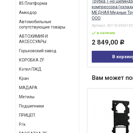
)
Трубка змеевик (охладитель)
Трубка 1-но цилинд
85 Платформа
МЕДНАЯ (ПАО КАМА) КАМА
компрессора (охлад
ПАО
МЕДНАЯ Медные Тр
Амкодор
ООО
Автомобильные
Артикул:
53205-3506190-10
Артикул:
43118-3506192
сопутствующие товары
в наличии
в наличии
АВТОХИМИЯ И
4 323,00
2 849,00
АКСЕССУАРЫ
Р
Р
Горьковский завод
В корзину
В корзин
КОРОБКА ZF
Котел ПЖД
Вам может по
Кран
МАДАРА
Метизы
Подшипники
ПРИЦЕП
Р/к