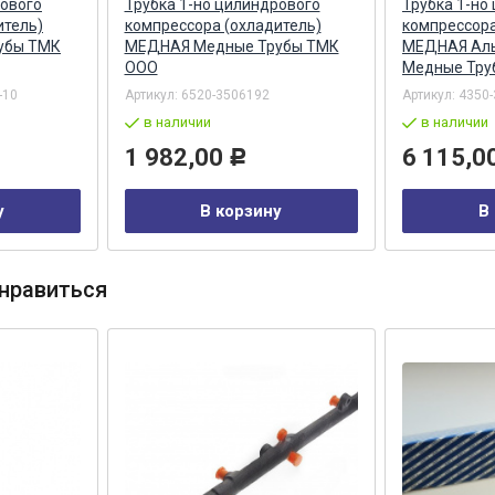
рового
Трубка 1-но цилиндрового
Трубка 1-но
итель)
компрессора (охладитель)
компрессора
убы ТМК
МЕДНАЯ Медные Трубы ТМК
МЕДНАЯ Аль
ООО
Медные Тру
-10
Артикул:
6520-3506192
Артикул:
4350-
в наличии
в наличии
1 982,00
6 115,0
Р
у
В корзину
В
нравиться