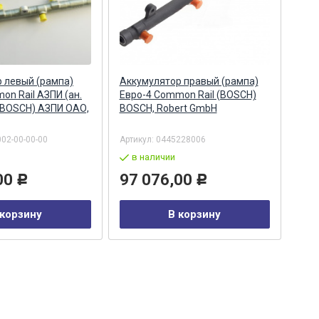
 левый (рампа)
Аккумулятор правый (рампа)
Акк
on Rail АЗПИ (ан.
Евро-4 Common Rail (BOSCH)
Евро
 BOSCH) АЗПИ ОАО,
BOSCH, Robert GmbH
044
Бар
002-00-00-00
Артикул:
0445228006
Арти
в наличии
в
00
97 076,00
29
Р
Р
 корзину
В корзину