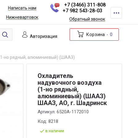
+7 (3466) 311-808
Написать нам
+7 982 543-28-03
Нижневартовск
Обратный звонок
Корзина
0
Авторизация
(1-но рядный, алюминиевый) (ШААЗ)
Охладитель
надувочного воздуха
(1-но рядный,
алюминиевый) (ШААЗ)
ШААЗ, АО, г. Шадринск
Артикул:
6520А-1172010
Код:
8218
в наличии