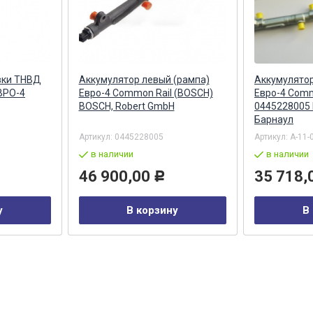
вки ТНВД
Аккумулятор левый (рампа)
Аккумулятор
ВРО-4
Евро-4 Common Rail (BOSCH)
Евро-4 Comm
BOSCH, Robert GmbH
0445228005
Барнаул
Артикул:
0445228005
Артикул:
А-11-
в наличии
в наличии
46 900,00
35 718,
Р
у
В корзину
В