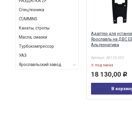
РАЗДАТКА ZF
Спецтехника
СUMMINS
Канаты, стропы
)
Аккумулятор правый (рампа)
Адаптер для устано
Масла, смазки
Евро-4 Common Rail АЗПИ (ан.
Ярославль на ДВС Е
0445228006 BOSCH) АЗПИ ОАО,
Альтернатива
Турбокомпрессор
Барнаул
УАЗ
Артикул:
А-11-003-00-00-00
Артикул:
АК125.003
Ярославльский завод
в наличии
под заказ
29 464,00
18 130,00
Р
Р
В корзину
В корзин