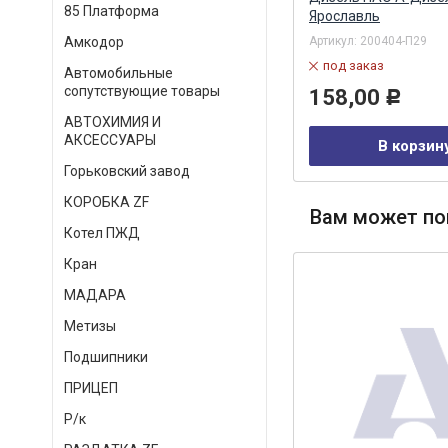
85 Платформа
Ярославль
Артикул:
7406-1013288-02
Артикул:
200404-П29
Амкодор
в наличии
под заказ
Автомобильные
54,00
Р
сопутствующие товары
158,00
Р
АВТОХИМИЯ И
В корзину
АКСЕССУАРЫ
В корзин
Горьковский завод
КОРОБКА ZF
Вам может по
Котел ПЖД
Кран
МАДАРА
Метизы
Подшипники
ПРИЦЕП
Р/к