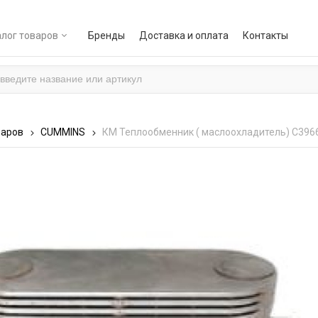
лог товаров
Бренды
Доставка и оплата
Контакты
варов
СUMMINS
КМ Теплообменник ( маслоохладитель) С3966