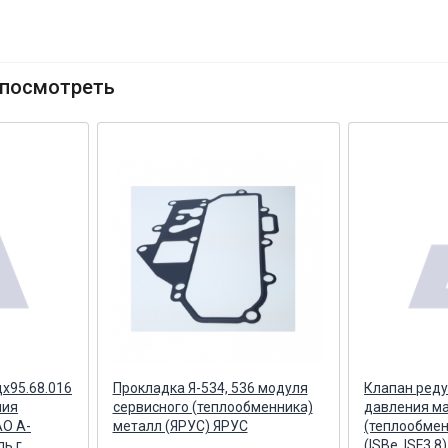
посмотреть
х95.68.016
Прокладка Я-534, 536 модуля
Клапан ред
ния
сервисного (теплообменника)
давления м
АО А-
металл (ЯРУС) ЯРУС
(теплообме
ь г.
(ISBe, ISF3.