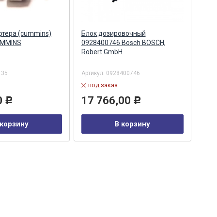
ртера (cummins)
Блок дозировочный
Бло
UMMINS
0928400746 Bosch BOSCH,
(722
Robert GmbH
(09
/ B
135
Артикул:
0928400746
Арти
под заказ
по
0
17 766,00
5 
Р
Р
 корзину
В корзину