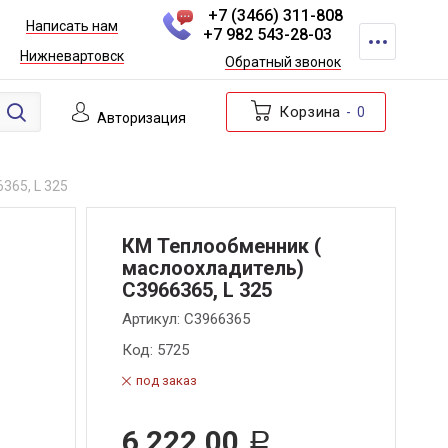
+7 (3466) 311-808
Написать нам
+7 982 543-28-03
Нижневартовск
Обратный звонок
Корзина
0
Авторизация
365, L 325
КМ Теплообменник (
маслоохладитель)
С3966365, L 325
Артикул:
C3966365
Код:
5725
под заказ
6 222,00
Р