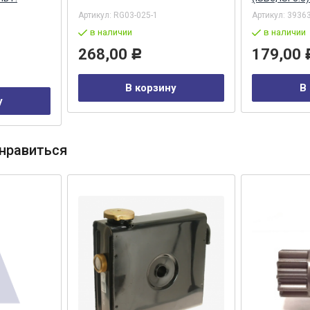
Артикул:
RG03-025-1
Артикул:
3936
в наличии
в наличии
268,00
179,00
Р
В корзину
В
у
нравиться