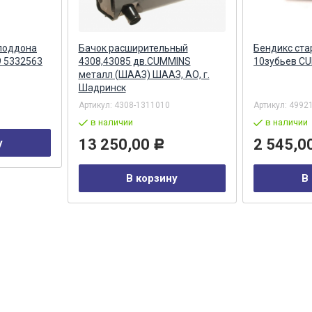
поддона
Бачок расширительный
Бендикс ста
09 5332563
4308,43085 дв.CUMMINS
10зубьев C
металл (ШААЗ) ШААЗ, АО, г.
Шадринск
Артикул:
4308-1311010
Артикул:
4992
в наличии
в наличии
13 250,00
2 545,0
у
Р
В корзину
В