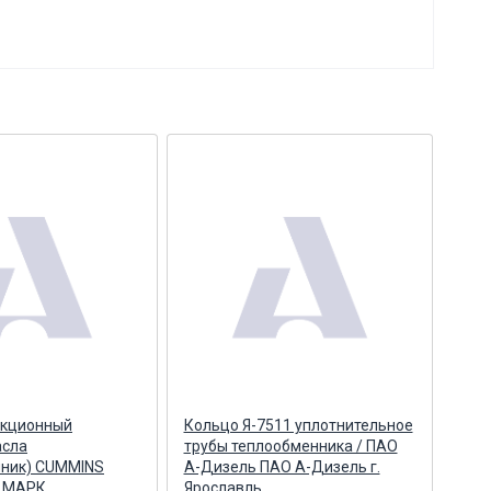
укционный
Кольцо Я-7511 уплотнительное
Кол
асла
трубы теплообменника / ПАО
упл
нник) СUMMINS
А-Дизель ПАО А-Дизель г.
теп
8) МАРК
Ярославль
5 / 