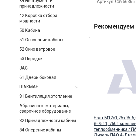
39 Инструмент и
Артикул: C3966365
принадлежности
42 Коробка отбора
мощности
Рекомендуем 
50 Кабина
51 Основание кабины
52 Окно ветровое
53 Передок
JAC
61 Дверь боковая
ШАКМАН
81 Вентиляция,отопление
Абразивные материалы,
сварочное оборудование
 в
Кольцо уплотнительное трубки
Болт М12х1,25х95-6д
82 Принадлежности кабины
теплообменника (Строймаш)
Я-7511, 7601 крепле
СТРОЙМАШ АО, г. Чебоксары
теплообменника / П
84 Оперение кабины
Дизель ПАО А-Дизел