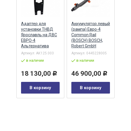
Адаптер для
Аккумулятор левый
Акку
)
установки ТНВД
(рампа) Евро-4
(рам
n
Ярославль на ДВС
Common Rail
Comm
ЕВРО-4
(BOSCH) BOSCH,
(ан.
Альтернатива
Robert GmbH
BOSC
ОАО,
Барн
Артикул:
АК125.003
Артикул:
0445228005
Артик
в наличии
в наличии
00-00
-00-
в 
18 130,00
46 900,00
Р
Р
35
В корзину
В корзину
0
Р
у