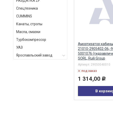
РАЗДАТКА ZF
Спецтехника
СUMMINS
Канаты, стропы
Масла, смазки
Турбокомпрессор
Амортизатор кабины (СААЗ)
Амортизатор кабины
УАЗ
21010-2905402-06,-90
21010-2905402-06,-9
(гидравлический) СААЗ
5001076 (гидравлич
Ярославльский завод
SORL, Ruili Group
Артикул:
5320-5001076
Артикул:
29050040010
в наличии
под заказ
1 508,00
1 314,00
Р
Р
В корзину
В корзин