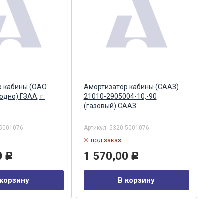
р кабины (ОАО
Амортизатор кабины (СААЗ)
Амо
одно) ГЗАА, г.
21010-2905004-10,-90
210
(газовый) СААЗ
(ги
-5001076
Артикул:
5320-5001076
Арти
под заказ
в
0
1 570,00
1 
Р
Р
 корзину
В корзину