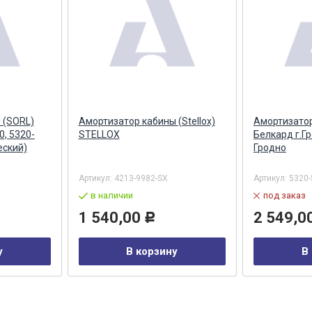
 (SORL)
Амортизатор кабины (Stellox)
Амортизато
0, 5320-
STELLOX
Белкард г.Гр
еский)
Гродно
Артикул:
4213-9982-SX
Артикул:
5320
в наличии
под заказ
1 540,00
2 549,0
Р
у
В корзину
В