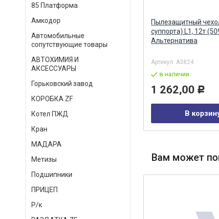
85 Платформа
Амкодор
Чехол на сиденья Кама (3
Пылезащитный чехо
н)
высок.) синий (гобелен, сетка)
суппорта) L1, 12т (50
Автомобильные
КАЧЕСТВО ООО г. Нижний
Альтернатива
сопутствующие товары
Новгород
АВТОХИМИЯ И
под заказ
Артикул:
А3824
АКСЕССУАРЫ
в наличии
1 697,00
Р
Горьковский завод
1 262,00
Р
КОРОБКА ZF
В корзину
В корзин
Котел ПЖД
Кран
МАДАРА
Вам может по
Метизы
Подшипники
ПРИЦЕП
Р/к