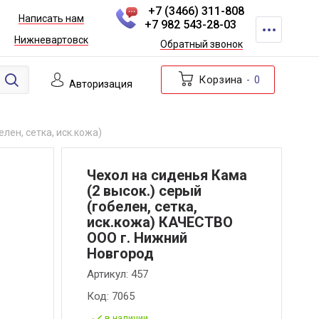
+7 (3466) 311-808
Написать нам
+7 982 543-28-03
Нижневартовск
Обратный звонок
Корзина
0
Авторизация
елен, сетка, иск.кожа)
Чехол на сиденья Кама
(2 высок.) серый
(гобелен, сетка,
иск.кожа) КАЧЕСТВО
ООО г. Нижний
Новгород
Артикул:
457
Код:
7065
в наличии