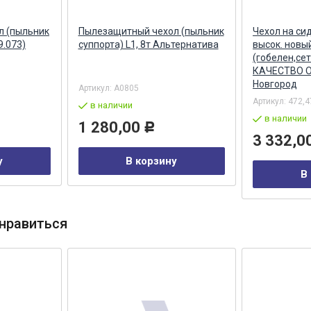
л (пыльник
Пылезащитный чехол (пыльник
Чехол на си
9.073)
суппорта) L1, 8т Альтернатива
высок. новы
(гобелен,сет
КАЧЕСТВО О
Новгород
Артикул:
А0805
Артикул:
472,4
в наличии
в наличии
1 280,00
Р
3 332,0
у
В корзину
В
нравиться