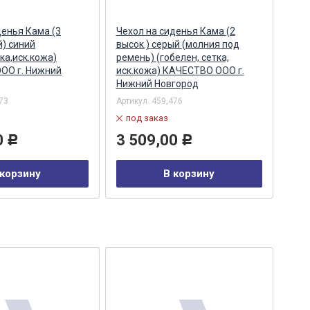
денья Кама (3
Чехол на сиденья Кама (2
Чехо
й) синий
высок.) серый (молния под
высо
ка,иск.кожа)
ремень) (гобелен, сетка,
иск
ОО г. Нижний
иск.кожа) КАЧЕСТВО ООО г.
Ниж
Нижний Новгород
Арти
73
Артикул:
459,476
в
под заказ
3 
0
3 509,00
Р
Р
 корзину
В корзину