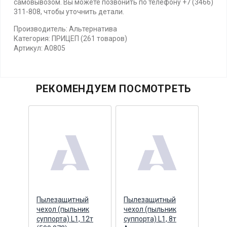
самовывозом. Вы можете позвонить по телефону +7 (3466)
311-808, чтобы уточнить детали.
Производитель: Альтернатива
Категория: ПРИЦЕП (261 товаров)
Артикул: А0805
РЕКОМЕНДУЕМ ПОСМОТРЕТЬ
ый
Пылезащитный
Пылезащитный
Чехо
ар)
чехол (пыльник
чехол (пыльник
филь
НПО,
суппорта) L1, 12т
суппорта) L1, 8т
Альт