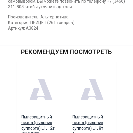
самовывозом. Вы можете позвонить по телефону +7 (3466)
311-808, чтобы уточнить детали.
Производитель: Альтернатива
Категория: ПРИЦЕП (261 товаров)
Артикул: А3824
РЕКОМЕНДУЕМ ПОСМОТРЕТЬ
ый
Пылезащитный
Пылезащитный
Чехо
ар)
чехол (пыльник
чехол (пыльник
филь
НПО,
суппорта) L1, 12т
суппорта) L1, 8т
Альт