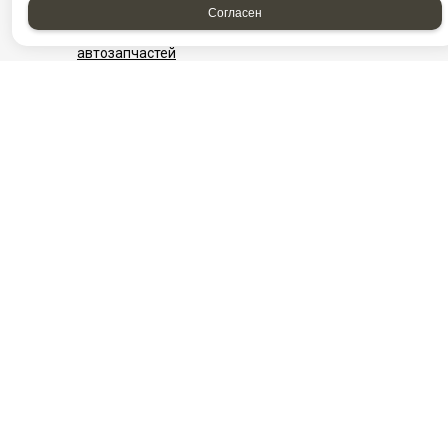
Согласен
Фотографии компании
Найти проезд до Автоагрегатцентр, магазин
автозапчастей
НАШИ КОНТАКТЫ
Нефтеюганск
Нижневартовск
г. Нефтеюганск, ул.
​г. Нижневартовск, ул.
Сургутская,
Интернациональная,
стр.18/11
5/П ст5
Посмотреть на карте
+7982-570-28-73
+7‒982‒543‒28‒
8-3463-313-600
03
Ежедневно с 08:00
+7 (3466) 311‒
до 20:00
808
E-mail:
info@aac86.ru
Ежедневно с 08:00
до 20:00
E-mail:
info@aac86.ru