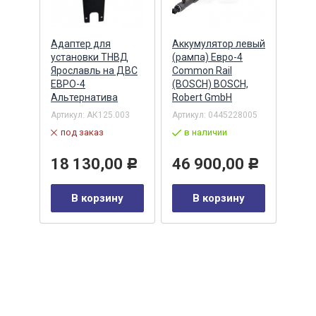
Адаптер для
Аккумулятор левый
Акку
)
установки ТНВД
(рампа) Евро-4
(рам
n
Ярославль на ДВС
Common Rail
Comm
ЕВРО-4
(BOSCH) BOSCH,
(ан.
Альтернатива
Robert GmbH
BOSC
ОАО,
Барн
Артикул:
АК125.003
Артикул:
0445228005
Артик
под заказ
в наличии
00-00
-00-
в 
18 130,00
46 900,00
Р
Р
35
В корзину
В корзину
0
Р
у