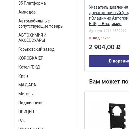
85 Платформа
Р/к 1-но цилиндрового
Указатель давления
Амкодор
компрессора (2 трубки)
двухстрелочный (под
Альтернатива
г.Владимир Автопри
Автомобильные
НПК, г. Владимир
сопутствующие товары
Артикул:
53205-3509290/288
Артикул:
1911.3830010
АВТОХИМИЯ И
в наличии
под заказ
АКСЕССУАРЫ
309,00
2 904,00
Р
Р
Горьковский завод
КОРОБКА ZF
В корзину
В корзин
Котел ПЖД
Кран
Вам может по
МАДАРА
Метизы
Подшипники
ПРИЦЕП
Р/к