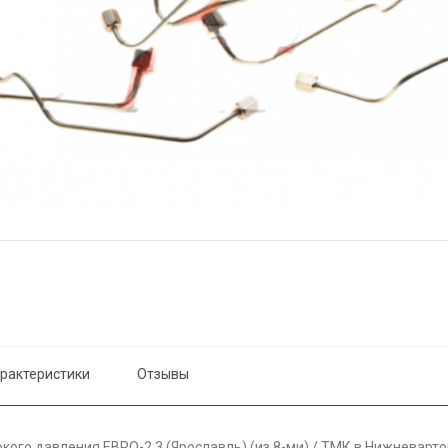
рактеристики
Отзывы
кого давления ЕВРО-2,3 (Ярославль) (из 8-ми) / ТМК в Нижневарто