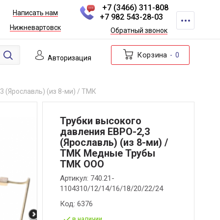
+7 (3466) 311-808
Написать нам
+7 982 543-28-03
Нижневартовск
Обратный звонок
Корзина
0
Авторизация
 (Ярославль) (из 8-ми) / ТМК
Трубки высокого
давления ЕВРО-2,3
(Ярославль) (из 8-ми) /
ТМК Медные Трубы
ТМК ООО
Артикул:
740.21-
1104310/12/14/16/18/20/22/24
Код:
6376
в наличии