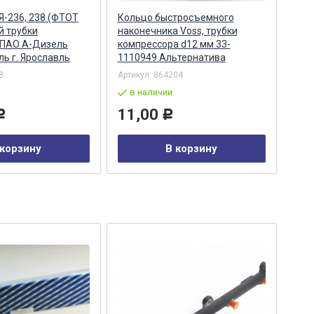
Я-236, 238 (ФТОТ
Кольцо быстросъемного
Опо
й трубки
наконечника Voss, трубки
пер
 ПАО А-Дизель
компрессора d12 мм 33-
(Ал
ь г. Ярославль
1110949 Альтернатива
8
Артикул:
864204
Арти
в наличии
по
11,00
14
Р
Р
 корзину
В корзину