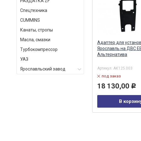
РАЗДАТКА ZF
Спецтехника
СUMMINS
Канаты, стропы
Масла, смазки
)
Аккумулятор правый (рампа)
Адаптер для устано
Евро-4 Common Rail АЗПИ (ан.
Ярославль на ДВС Е
Турбокомпрессор
0445228006 BOSCH) АЗПИ ОАО,
Альтернатива
УАЗ
Барнаул
Артикул:
А-11-003-00-00-00
Артикул:
АК125.003
Ярославльский завод
в наличии
под заказ
29 464,00
18 130,00
Р
Р
В корзину
В корзин