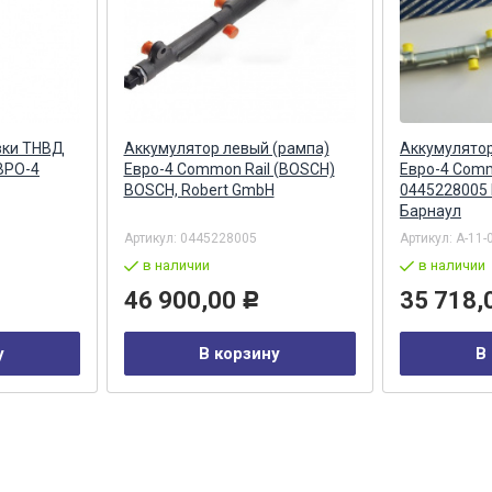
вки ТНВД
Аккумулятор левый (рампа)
Аккумулятор
ВРО-4
Евро-4 Common Rail (BOSCH)
Евро-4 Comm
BOSCH, Robert GmbH
0445228005
Барнаул
Артикул:
0445228005
Артикул:
А-11-
в наличии
в наличии
46 900,00
35 718,
Р
у
В корзину
В