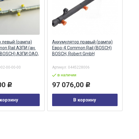
 левый (рампа)
Аккумулятор правый (рампа)
Акк
on Rail АЗПИ (ан.
Евро-4 Common Rail (BOSCH)
Евро
 BOSCH) АЗПИ ОАО,
BOSCH, Robert GmbH
044
Бар
002-00-00-00
Артикул:
0445228006
Арти
в наличии
в
00
97 076,00
29
Р
Р
 корзину
В корзину