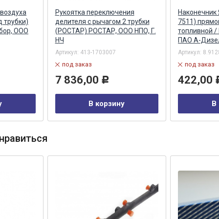
 воздуха
Рукоятка переключения
Наконечник 
 трубки)
делителя с рычагом 2 трубки
7511) прямо
бор, ООО
(РОСТАР) РОСТАР, ООО НПО, Г.
топливной /
НЧ
ПАО А-Дизел
Артикул:
413-1703007
Артикул:
8.912
под заказ
под заказ
7 836,00
422,00
Р
у
В корзину
В
нравиться