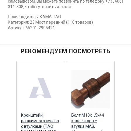
самовывозом. Вы можете позвонить по телефону +7 (3466)
311-808, чтобы уточнить детали.
Производитель: КАМА ПАО
Категория: 23 Мост передний (110 товаров)
Артикул: 65201-2905421
РЕКОМЕНДУЕМ ПОСМОТРЕТЬ
а
Кронштейн
Болт М10х1,5х44
Кула
разжимного кулака
коллектора +
6520
йник
с втулками (ПАО
втулка МАЗ,
(ПА