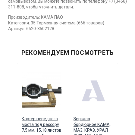
самовывозом. Вы можете позвонить по телефону +7 (3466)
311-808, чтобы уточнить детали.
Производитель: КАМА ПАО
Категория: 35 Тормозная система (666 товаров)
Артикул: 6520-3502128
РЕКОМЕНДУЕМ ПОСМОТРЕТЬ
А 5
Картер переднего
Зеркало
Сайл
моста под рессору
бордюрное КАМА,
каби
ее
7,5 мм, 15,18 листов
МАЗ, КРАЗ, УРАЛ
MP2