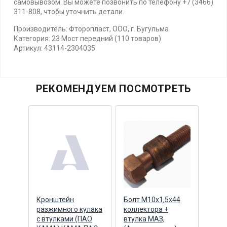
самовывозом. Вы можете позвонить по телефону +7 (3466)
311-808, чтобы уточнить детали.
Производитель: Фторопласт, ООО, г. Бугульма
Категория: 23 Мост передний (110 товаров)
Артикул: 43114-2304035
РЕКОМЕНДУЕМ ПОСМОТРЕТЬ
а
Кронштейн
Болт М10х1,5х44
Кула
разжимного кулака
коллектора +
6520
йник
с втулками (ПАО
втулка МАЗ,
(ПА