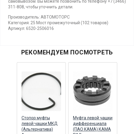
самовывозом. Вы можете позвонить по телефону +7 (3466)
311-808, чтобы уточнить детали.
Производитель: АВТОМОТОРС
Категория: 25 Мост промежуточный (102 товаров)
Артикул: 6520-2506016
РЕКОМЕНДУЕМ ПОСМОТРЕТЬ
ВРО
Стопор муфты
Муфта левой чашки
Болт
и
левой чашки МКД
дифференциала
диф
КАМА
(Альтернатива)
(ПАО КАМА) КАМА
(Бел