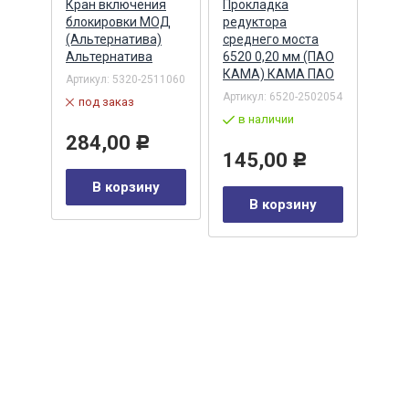
ий
Кран включения
Прокладка
Ман
блокировки МОД
редуктора
(70х
 (два
(Альтернатива)
среднего моста
хвос
0-
Альтернатива
6520 0,20 мм (ПАО
реве
КАМА) КАМА ПАО
(047
Артикул:
5320-2511060
(STE
Артикул:
6520-2502054
под заказ
STE
в наличии
002
Артик
284,00
Р
по
145,00
Р
В корзину
41
Р
В корзину
у