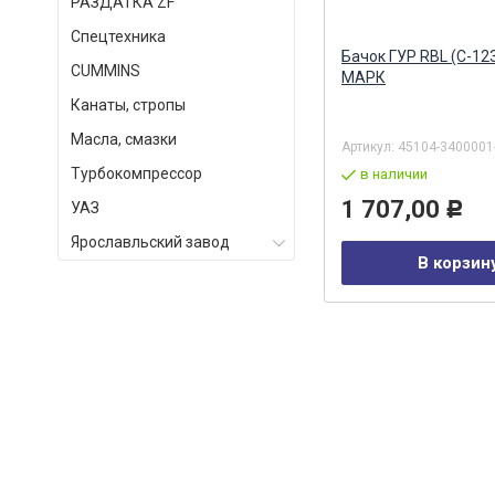
РАЗДАТКА ZF
Спецтехника
О
Вал рулевой карданный (ПАО
Бачок ГУР RBL (С-12
СUMMINS
КАМА) КАМА ПАО
МАРК
Канаты, стропы
Масла, смазки
Артикул:
6520-3422010
Артикул:
45104-3400001
Турбокомпрессор
под заказ
в наличии
19 941,00
1 707,00
УАЗ
Р
Р
Ярославльский завод
В корзину
В корзин