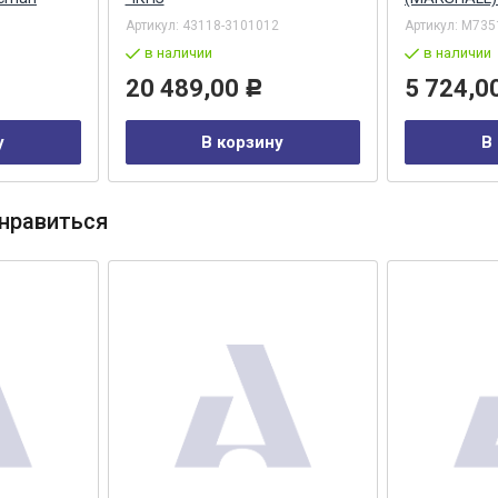
Артикул:
43118-3101012
Артикул:
M735
в наличии
в наличии
20 489,00
5 724,0
Р
у
В корзину
В
нравиться