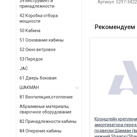
39 Инструмент и
Артикул: 5297-342
принадлежности
42 Коробка отбора
мощности
Рекомендуем 
50 Кабина
51 Основание кабины
52 Окно ветровое
53 Передок
JAC
61 Дверь боковая
ШАКМАН
81 Вентиляция,отопление
Абразивные материалы,
сварочное оборудование
Осушитель 4 вывода разъем
Кронштейн креплен
82 Принадлежности кабины
0)
вилка LAVIAT (ан. WABCO
амортизатора перед
4324101040) LAVIAT
подвески Шакман (в
84 Оперение кабины
нижний Shaanxi/Sh