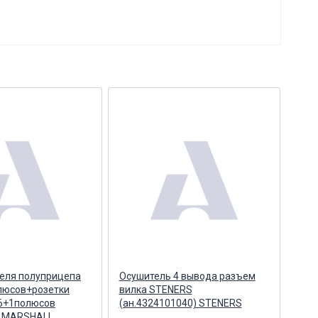
еля полуприцепа
Осушитель 4 вывода разъем
Осу
люсов+розетки
вилка STENERS
вил
 6+1полюсов
(ан.4324101040) STENERS
4324
 MARSHALL