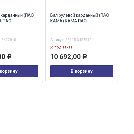
 карданный (ПАО
Вал рулевой карданный (ПАО
Вал
А ПАО
КАМА) КАМА ПАО
КАМ
5-3422010
Артикул:
65115-3422010
Арти
под заказ
по
00
10 692,00
19
Р
Р
 корзину
В корзину