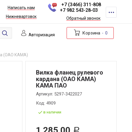
+7 (3466) 311-808
Написать нам
+7 982 543-28-03
Нижневартовск
Обратный звонок
Корзина
0
Авторизация
на (ОАО КАМА)
Вилка фланец рулевого
кардана (ОАО КАМА)
КАМА ПАО
Артикул:
5297-3422027
Код:
4909
в наличии
1 285,00
Р