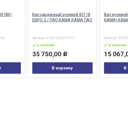
3018К)
Вал карданный рулевой 43118
Вал рулевой
ЕВРО-5 / ПАО КАМА КАМА ПАО
КАМА) КАМ
-90
Артикул:
6350-3422010-19
Артикул:
5320
в наличии
в наличии
35 750,00
15 067,
Р
у
В корзину
В