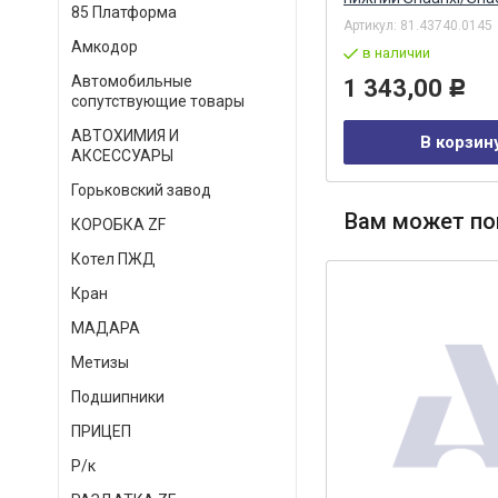
85 Платформа
Артикул:
LVT4324101040
Артикул:
81.43740.0145
Амкодор
в наличии
в наличии
Автомобильные
6 298,00
1 343,00
Р
Р
сопутствующие товары
АВТОХИМИЯ И
В корзину
В корзин
АКСЕССУАРЫ
Горьковский завод
Вам может по
КОРОБКА ZF
Котел ПЖД
Кран
МАДАРА
Метизы
Подшипники
ПРИЦЕП
Р/к