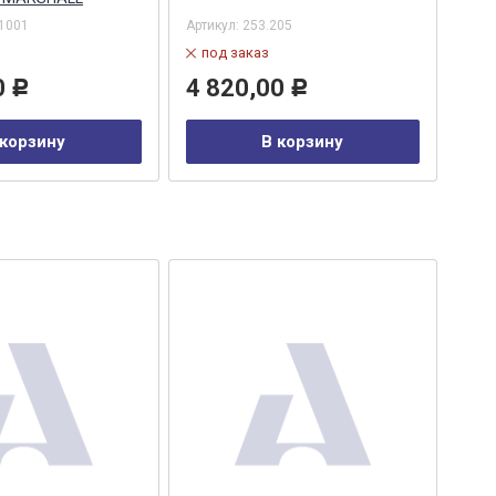
1001
Артикул:
253.205
Арти
под заказ
в
0
4 820,00
6 
Р
Р
 корзину
В корзину