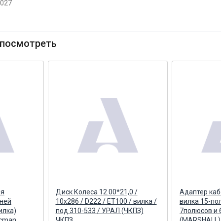
2027
посмотреть
ия
Диск Колеса 12.00*21,0 /
Адаптер каб
ней
10х286 / D222 / ET100 / вилка /
вилка 15-по
илка)
под 310-533 / УРАЛ (ЧКПЗ)
7полюсов и
acman
ЧКПЗ
(MARSHALL)