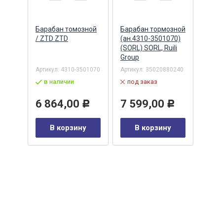
озной
Барабан томозной
Барабан тормозной
Бара
ERUS
/ ZTD ZTD
(ан.4310-3501070)
(ан.
(SORL) SORL, Ruili
(SORL
Group
Grou
01070
Артикул:
4310-3501070
Артикул:
35020880240
Артик
в наличии
под заказ
по
6 864,00
7 599,00
13
Р
Р
Р
у
В корзину
В корзину