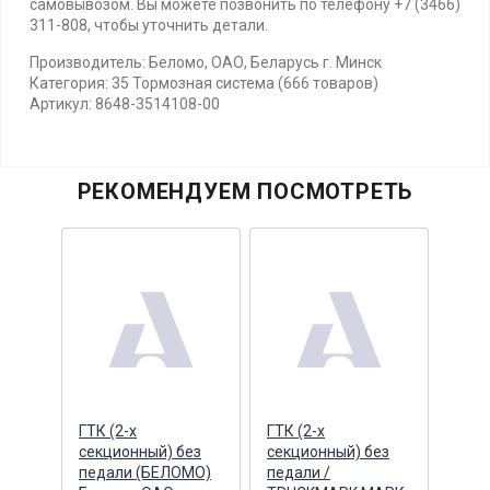
самовывозом. Вы можете позвонить по телефону +7 (3466)
311-808, чтобы уточнить детали.
Производитель: Беломо, ОАО, Беларусь г. Минск
Категория: 35 Тормозная система (666 товаров)
Артикул: 8648-3514108-00
РЕКОМЕНДУЕМ ПОСМОТРЕТЬ
ения
ГТК (2-х
ГТК (2-х
ГТК 
ения
секционный) без
секционный) без
секц
)
педали (БЕЛОМО)
педали /
педа