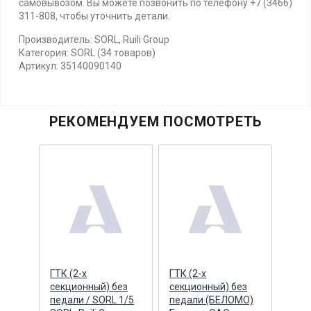
самовывозом. Вы можете позвонить по телефону +7 (3466)
311-808, чтобы уточнить детали.
Производитель: SORL, Ruili Group
Категория: SORL (34 товаров)
Артикул: 35140090140
РЕКОМЕНДУЕМ ПОСМОТРЕТЬ
ения
ГТК (2-х
ГТК (2-х
ГТК 
ения
секционный) без
секционный) без
секц
)
педали / SORL 1/5
педали (БЕЛОМО)
педа