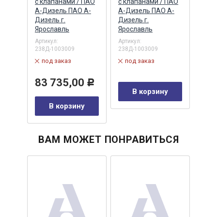
ПАО
с клапанами / ПАО
с клапанами / ПАО
(МАП
А-Дизель ПАО А-
А-Дизель ПАО А-
ЗАО,
Дизель г.
Дизель г.
Артик
Ярославль
Ярославль
в 
Артикул:
Артикул:
238Д-1003009
238Д-1003009
11
Р
под заказ
под заказ
у
83 735,00
Р
В корзину
В корзину
ВАМ МОЖЕТ ПОНРАВИТЬСЯ