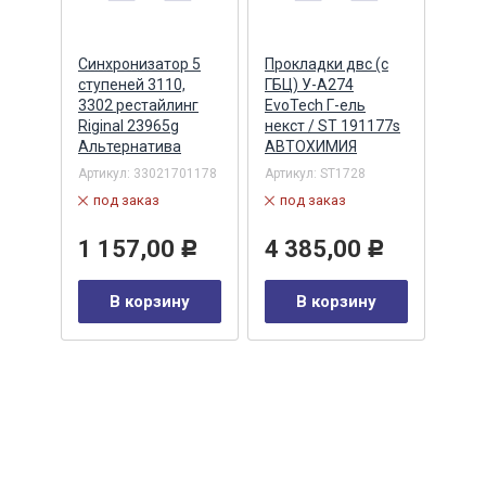
о
Синхронизатор 5
Прокладки двс (с
Форс
402
ступеней 3110,
ГБЦ) У-А274
топл
3302 рестайлинг
EvoTech Г-ель
двс 
Riginal 23965g
некст / ST 191177s
5006
Альтернатива
АВТОХИМИЯ
Leca
Артикул:
33021701178
Артикул:
ST1728
Артик
LECA
под заказ
под заказ
по
1 157,00
4 385,00
Р
Р
1 
у
В корзину
В корзину