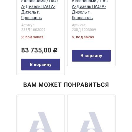
ПАО
с клапанами / ПАО
с клапанами / ПАО
(МАП
А-Дизель ПАО А-
А-Дизель ПАО А-
ЗАО,
Дизель г.
Дизель г.
Артик
Ярославль
Ярославль
в 
Артикул:
Артикул:
238Д-1003009
238Д-1003009
11
Р
под заказ
под заказ
у
83 735,00
Р
В корзину
В корзину
ВАМ МОЖЕТ ПОНРАВИТЬСЯ