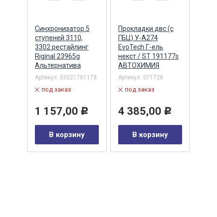
о
Синхронизатор 5
Прокладки двс (с
Форс
402
ступеней 3110,
ГБЦ) У-А274
топл
3302 рестайлинг
EvoTech Г-ель
двс 
Riginal 23965g
некст / ST 191177s
5006
Альтернатива
АВТОХИМИЯ
Leca
Артикул:
33021701178
Артикул:
ST1728
Артик
LECA
под заказ
под заказ
по
1 157,00
4 385,00
Р
Р
1 
у
В корзину
В корзину