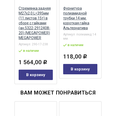
Стремянка задняя
Фурнитура
Фурн
М27х2,0 L=395мм
полиамидной
пол
(11 листов 15т) в
трубки 14 мм.
труб
а
сборе с гайками
короткая гайка
коро
(ан.5322-2912408-
Альтернатива
Альт
20) (MEGAPOWER)
Артикул:
полиамид 14
Артик
MEGAPOWER
мм.
мм.
Артикул:
290-17-238
в наличии
в 
в наличии
118,00
98
Р
у
1 564,00
Р
В корзину
В корзину
ВАМ МОЖЕТ ПОНРАВИТЬСЯ