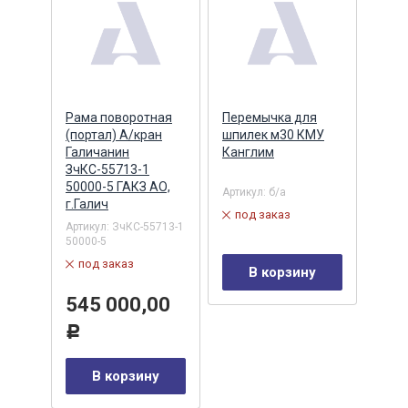
Рама поворотная
Перемычка для
Педа
(портал) А/кран
шпилек м30 КМУ
элек
Галичанин
Канглим
МН1.
ЗчКС-55713-1
(АВ
50000-5 ГАКЗ АО,
РЕЗ
Артикул:
б/а
г.Галич
Артик
под заказ
-01Z
32HB
Артикул:
ЗчКС-55713-1
50000-5
в 
под заказ
В корзину
24
Р
545 000,00
у
Р
В корзину