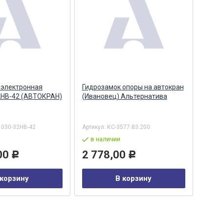
 электронная
Гидрозамок опоры на автокран
Раз
2НВ-42 (АВТОКРАН)
(Ивановец) Альтернатива
авт
Аль
1030-32HB-42
Артикул:
КС-3577.83.200
Арти
в наличии
в
00
2 778,00
4 
Р
Р
 корзину
В корзину