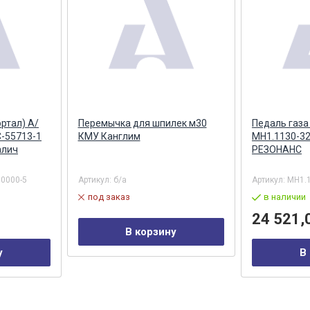
ртал) А/
Перемычка для шпилек м30
Педаль газа
С-55713-1
КМУ Канглим
МН1.1130-3
алич
РЕЗОНАНС
50000-5
Артикул:
б/а
Артикул:
MH1.
под заказ
в наличии
24 521,
В корзину
у
В