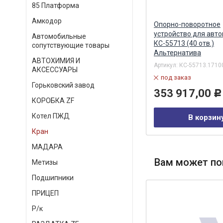
85 Платформа
Амкодор
Зарядное устройство 2 USB
Опорно-поворотное
68a
3,6А 12/24v UC-323 (AVS)
устройство для авт
Автомобильные
118907h AVS
КС-55713 (40 отв.)
сопутствующие товары
Альтернатива
АВТОХИМИЯ И
Артикул:
A78021S
Артикул:
КС-55713.1710
АКСЕССУАРЫ
в наличии
под заказ
Горьковский завод
333,00
353 917,00
Р
Р
КОРОБКА ZF
Котел ПЖД
В корзину
В корзин
Кран
МАДАРА
Вам может по
Метизы
Подшипники
ПРИЦЕП
Р/к