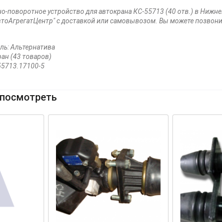
о-поворотное устройство для автокрана КС-55713 (40 отв.) в Нижне
тоАгрегатЦентр" с доставкой или самовывозом. Вы можете позвонит
ль: Альтернатива
ран (43 товаров)
55713.17100-5
посмотреть