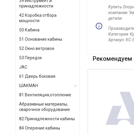
39 Инструмент и
принадлежности
Купить Опорн
компании "Ав
42 Коробка отбора
детали.
мощности
Производите
50 Кабина
Категория: К
51 Основание кабины
Артикул: КС-
52 Окно ветровое
Рекомендуем 
53 Передок
JAC
61 Дверь боковая
ШАКМАН
81 Вентиляция,отопление
Абразивные материалы,
сварочное оборудование
82 Принадлежности кабины
84 Оперение кабины