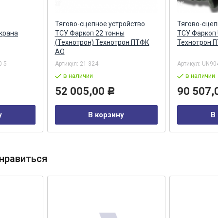
Тягово-сцепное устройство
Тягово-сцеп
окрана
ТСУ Фаркоп 22 тонны
ТСУ Фаркоп U
(Технотрон) Технотрон ПТФК
Технотрон 
АО
0-5
Артикул:
21-324
Артикул:
UN90
в наличии
в наличии
52 005,00
90 507,
Р
у
В корзину
В
нравиться