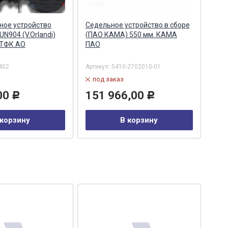
ное устройство
Седельное устройство в сборе
Заря
N904 (V.Orlandi)
(ПАО КАМА) 550 мм. КАМА
12/2
ПТФК АО
ПАО
имп
402
Артикул:
5410-2702010-01
Арти
под заказ
в
00
151 966,00
5 
Р
Р
 корзину
В корзину