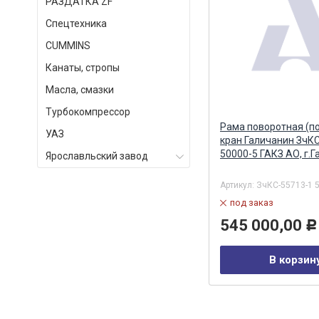
РАЗДАТКА ZF
Спецтехника
СUMMINS
Канаты, стропы
Масла, смазки
Турбокомпрессор
ан
Размыкатель тормоза на
Рама поворотная (по
УАЗ
автокран (Ивановец)
кран Галичанин ЗчК
Альтернатива
50000-5 ГАКЗ АО, г.Г
Ярославльский завод
Артикул:
КС-45717.26.310-01Z
Артикул:
ЗчКС-55713-1 
в наличии
под заказ
4 896,00
545 000,00
Р
Р
В корзину
В корзин