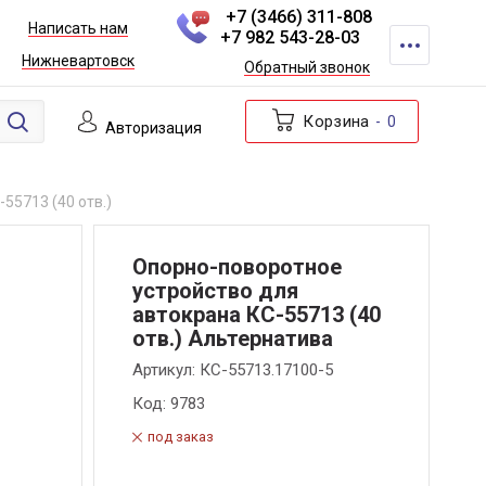
+7 (3466) 311-808
Написать нам
+7 982 543-28-03
Нижневартовск
Обратный звонок
Корзина
0
Авторизация
55713 (40 отв.)
Опорно-поворотное
устройство для
автокрана КС-55713 (40
отв.) Альтернатива
Артикул:
КС-55713.17100-5
Код:
9783
под заказ