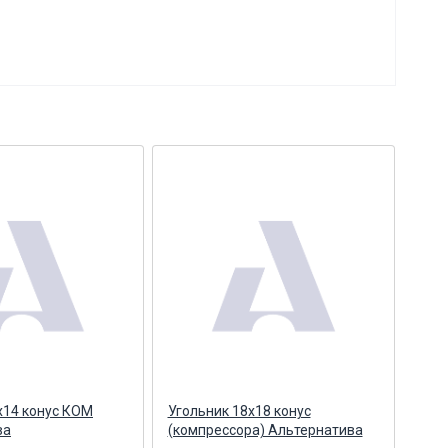
х14 конус КОМ
Угольник 18х18 конус
Угол
ва
(компрессора) Альтернатива
Аль