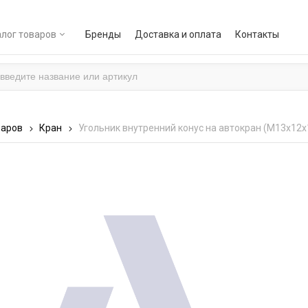
лог товаров
Бренды
Доставка и оплата
Контакты
варов
Кран
Угольник внутренний конус на автокран (М13х12х1