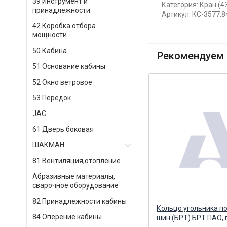
39 Инструмент и
Категория: Кран (4
принадлежности
Артикул: КС-3577.8
42 Коробка отбора
мощности
50 Кабина
Рекомендуем 
51 Основание кабины
52 Окно ветровое
53 Передок
JAC
61 Дверь боковая
ШАКМАН
81 Вентиляция,отопление
Абразивные материалы,
сварочное оборудование
82 Принадлежности кабины
)
Угольник сапуна (ПАО КАМА)
Кольцо угольника п
84 Оперение кабины
КАМА ПАО
шин (БРТ) БРТ ПАО, 