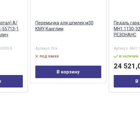
ртал) А/
Перемычка для шпилек м30
Педаль газа
С-55713-1
КМУ Канглим
МН1.1130-3
алич
РЕЗОНАНС
50000-5
Артикул:
б/а
Артикул:
MH1.
под заказ
в наличии
24 521,
В корзину
у
В