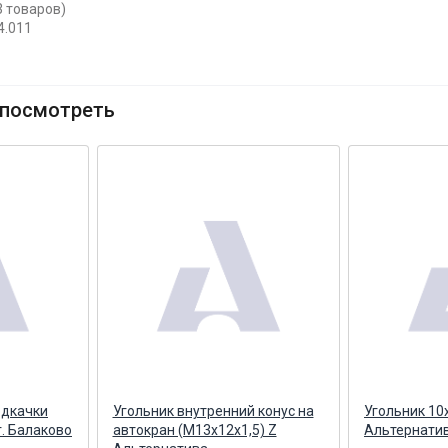
3 товаров)
4.011
посмотреть
одкачки
Угольник внутренний конус на
Угольник 10
г. Балаково
автокран (М13х12х1,5) Z
Альтернати