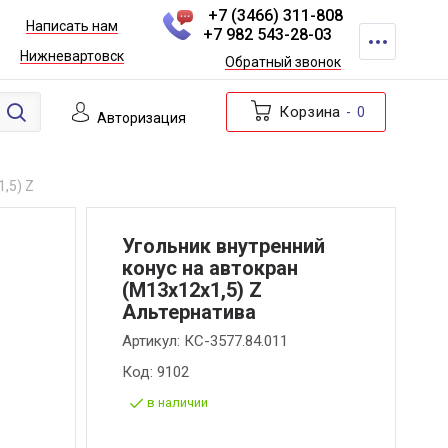
+7 (3466) 311-808
Написать нам
+7 982 543-28-03
Нижневартовск
Обратный звонок
Корзина
0
Авторизация
,5) Z
Угольник внутренний
конус на автокран
(М13х12х1,5) Z
Альтернатива
Артикул:
КС-3577.84.011
Код:
9102
в наличии