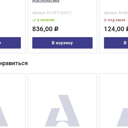
Альтернатива
Артикул:
КС-3577.84.011
Артикул:
8648
в наличии
под заказ
836,00
124,00
Р
у
В корзину
В
нравиться