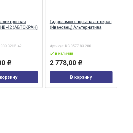
 электронная
Гидрозамок опоры на автокран
Раз
2НВ-42 (АВТОКРАН)
(Ивановец) Альтернатива
авт
Аль
1030-32HB-42
Артикул:
КС-3577.83.200
Арти
в наличии
в
00
2 778,00
4 
Р
Р
 корзину
В корзину