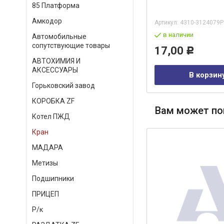
85 Платформа
Амкодор
Артикул:
7406-1014504
Артикул:
4310-3124079Р
в наличии
в наличии
Автомобильные
сопутствующие товары
2 503,00
17,00
Р
Р
АВТОХИМИЯ И
АКСЕССУАРЫ
В корзину
В корзин
Горьковский завод
КОРОБКА ZF
Вам может по
Котел ПЖД
Кран
МАДАРА
Метизы
Подшипники
ПРИЦЕП
Р/к