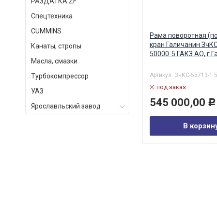
РАЗДАТКА ZF
Спецтехника
СUMMINS
ан
Размыкатель тормоза на
Рама поворотная (по
автокран (Ивановец)
кран Галичанин ЗчК
Канаты, стропы
Альтернатива
50000-5 ГАКЗ АО, г.Г
Масла, смазки
Артикул:
КС-45717.26.310-01Z
Артикул:
ЗчКС-55713-1 
Турбокомпрессор
в наличии
под заказ
УАЗ
4 896,00
545 000,00
Р
Р
Ярославльский завод
В корзину
В корзин