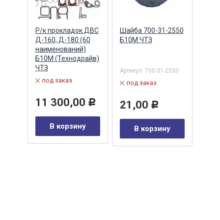
ный
Р/к прокладок ДВС
Шайба 700-31-2550
Корп
-80,
Д-160, Д-180 (60
Б10М ЧТЗ
подш
45)
наименований)
145 
lter
Б10М (Технодрайв)
ЧТЗ
Артикул:
700-31-2550
Артик
под заказ
под заказ
в 
11 300,00
Р
21,00
3 
Р
В корзину
у
В корзину