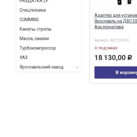
РАЗДАТКА ZF
Спецтехника
)
Аккумулятор правый (рампа)
Адаптер для устано
СUMMINS
Евро-4 Common Rail АЗПИ (ан.
Ярославль на ДВС Е
0445228006 BOSCH) АЗПИ ОАО,
Альтернатива
Канаты, стропы
Барнаул
Масла, смазки
Артикул:
А-11-003-00-00-00
Артикул:
АК125.003
Турбокомпрессор
в наличии
под заказ
29 464,00
18 130,00
УАЗ
Р
Р
Ярославльский завод
В корзину
В корзин