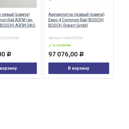
 левый (рампа)
Аккумулятор правый (рампа)
Акк
on Rail АЗПИ (ан.
Евро-4 Common Rail (BOSCH)
Евро
 BOSCH) АЗПИ ОАО,
BOSCH, Robert GmbH
044
Бар
002-00-00-00
Артикул:
0445228006
Арти
в наличии
в
00
97 076,00
29
Р
Р
 корзину
В корзину