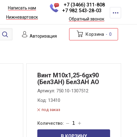
+7 (3466) 311-808
Написать нам
+7 982 543-28-03
Нижневартовск
Обратный звонок
Корзина
0
Авторизация
Винт М10х1,25-6gх90
(БелЗАН) БелЗАН АО
Артикул:
750.10-1307512
Код:
13410
под заказ
В КОРЗИНУ