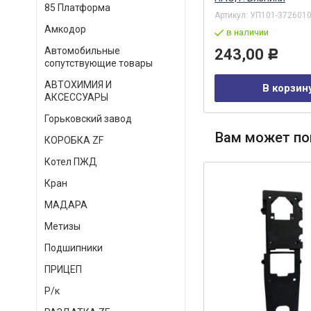
85 Платформа
Артикул:
870353-309 ЗС
Артикул:
УП101-3726010
Амкодор
в наличии
в наличии
Автомобильные
27,00
243,00
Р
Р
сопутствующие товары
АВТОХИМИЯ И
В корзину
В корзин
АКСЕССУАРЫ
Горьковский завод
Вам может по
КОРОБКА ZF
Котел ПЖД
Кран
МАДАРА
Метизы
Подшипники
ПРИЦЕП
Р/к