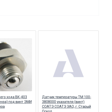
его хода ВК-403
Датчик температуры ТМ 100-
Дат
нза) под винт ЭМИ
3808000 указателя (винт)
3808
нза
СОАТЭ СОАТЭ ЗАО, г. Старый
(Авт
Оскол