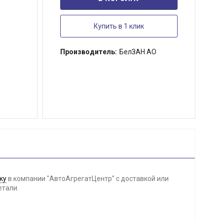
Купить в 1 клик
Производитель:
БелЗАН АО
ку
в компании "АвтоАгрегатЦентр" с доставкой или
етали.