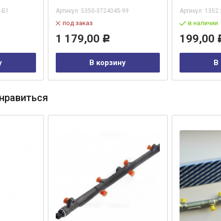
-Б1
Артикул:
5350-3724045-99
Артикул:
1352.
под заказ
в наличии
1 179,00
199,00
Р
у
В корзину
В
нравиться