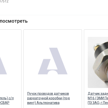
07512
посмотреть
Пучок проводов датчиков
Датчик задн
тель) с/л
раздаточной коробки (под
М16 (ЭМИ Пе
 ОСВАР
винт) Альтернатива
ПЗ ЗАО, г.Пе