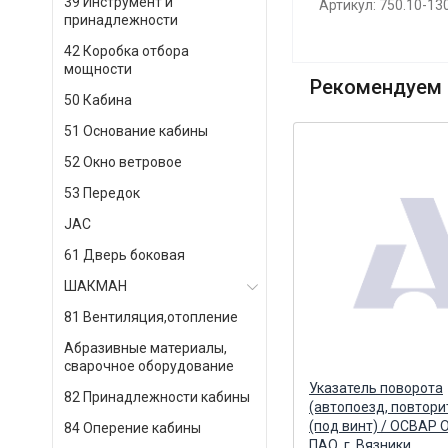
39 Инструмент и
Артикул: 750.10-13
принадлежности
42 Коробка отбора
мощности
Рекомендуем 
50 Кабина
51 Основание кабины
52 Окно ветровое
53 Передок
JAC
61 Дверь боковая
ШАКМАН
81 Вентиляция,отопление
Абразивные материалы,
сварочное оборудование
,5
Винт М8-6gх30 гасителя
Указатель поворота
82 Принадлежности кабины
крутильных колебаний
(автопоезд, повтори
привода ТНВД ЕВРО-4 (1111-
(под винт) / ОСВАР
84 Оперение кабины
1012100) (БелЗАН) БелЗАН АО
ПАО, г. Вязники