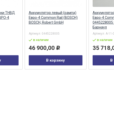
вки ТНВД
Аккумулятор левый (рампа)
Аккумулятор
ВРО-4
Евро-4 Common Rail (BOSCH)
Евро-4 Comm
BOSCH, Robert GmbH
0445228005
Барнаул
Артикул:
0445228005
Артикул:
А-11-
в наличии
в наличии
46 900,00
35 718,
Р
у
В корзину
В