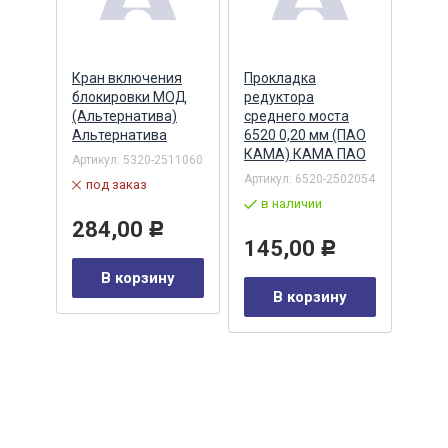
ий
Кран включения
Прокладка
Ман
блокировки МОД
редуктора
(70х
 (два
(Альтернатива)
среднего моста
хвос
0-
Альтернатива
6520 0,20 мм (ПАО
реве
КАМА) КАМА ПАО
(047
Артикул:
5320-2511060
(STE
Артикул:
6520-2502054
под заказ
STE
в наличии
002
Артик
284,00
Р
по
145,00
Р
В корзину
41
Р
В корзину
у