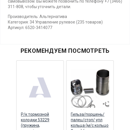
самовывозом. Вы можете позвонить по телефону +7 (3466)
311-808, чтобы уточнить детали.
Производитель: Альтернатива
Категория: 34 Управление рулевое (235 товаров)
Артикул: 6520-3414077
РЕКОМЕНДУЕМ ПОСМОТРЕТЬ
нь/
Р/к тормозной
Гильза/поршень/
Гиль
пл
колодки 53229
палец/стоп/ упл
пале
ольцо
(пружина,
кольца (м/с кольцо
коль