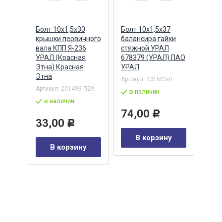
Болт 10х1,5х30
Болт 10х1,5х37
Болт
крышки первичного
балансира гайки
Г-32
ора,
вала КПП Я-236
стяжной УРАЛ
сиде
УРАЛ (Красная
678379 (УРАЛ) ПАО
(Кра
ЗАН
Этна) Красная
УРАЛ
Крас
Этна
Артикул:
331503-П
Артик
/21
Артикул:
201499-П29
в наличии
в 
в наличии
74,00
43
Р
33,00
Р
В корзину
у
В корзину