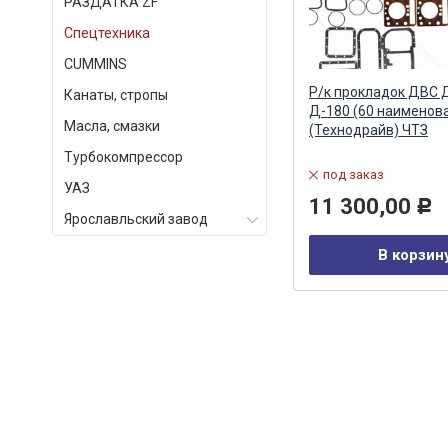
РАЗДАТКА ZF
Спецтехника
СUMMINS
лог
Фильтр масляный АМКОДОР,
Р/к прокладок ДВС 
Канаты, стропы
МТЗ-80, 82 (Д-260, Д-245) (Big
Д-180 (60 наименов
Масла, смазки
Filter) Big Filter
(Технодрайв) ЧТЗ
Турбокомпрессор
Артикул:
GB-1085
под заказ
УАЗ
в наличии
11 300,00
Р
Ярославльский завод
972,00
Р
В корзин
В корзину