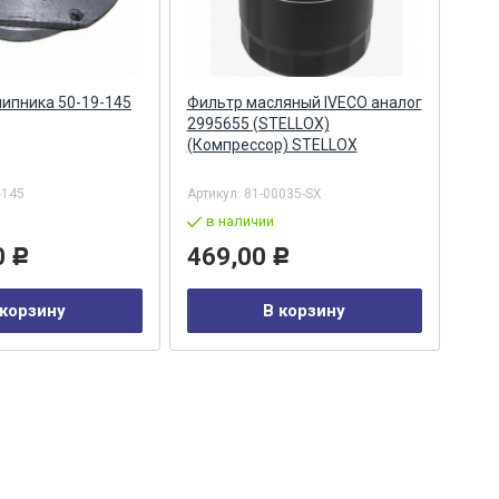
ипника 50-19-145
Фильтр масляный IVECO аналог
Фил
2995655 (STELLOX)
МТЗ-
(Компрессор) STELLOX
Filte
-145
Артикул:
81-00035-SX
Арти
в наличии
в
0
469,00
97
Р
Р
 корзину
В корзину