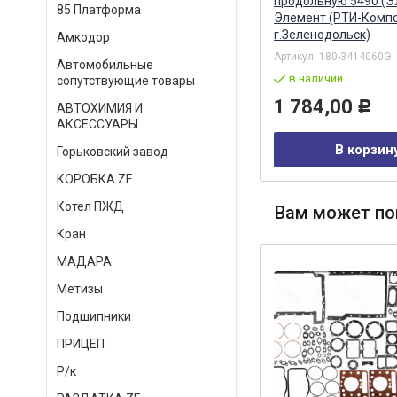
(Элемент) Элемент (РТИ-
продольную 5490 (
85 Платформа
Компонент, г.Зеленодольск)
Элемент (РТИ-Компо
г.Зеленодольск)
Амкодор
Артикул:
65115-3104017Э
Артикул:
180-3414060Э
в наличии
Автомобильные
в наличии
сопутствующие товары
293,00
Р
1 784,00
Р
АВТОХИМИЯ И
АКСЕССУАРЫ
В корзину
В корзин
Горьковский завод
КОРОБКА ZF
Котел ПЖД
Вам может по
Кран
МАДАРА
Метизы
Подшипники
ПРИЦЕП
Р/к