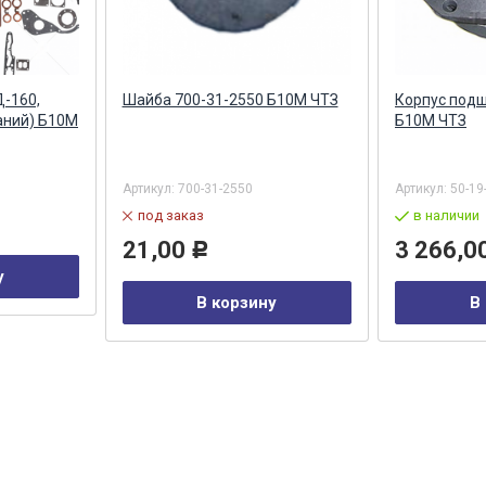
Д-160,
Шайба 700-31-2550 Б10М ЧТЗ
Корпус подш
аний) Б10М
Б10М ЧТЗ
Артикул:
700-31-2550
Артикул:
50-19
под заказ
в наличии
21,00
3 266,0
Р
у
В корзину
В