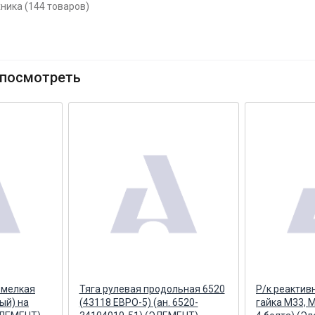
ника (144 товаров)
посмотреть
 мелкая
Тяга рулевая продольная 6520
Р/к реактив
ый) на
(43118 ЕВРО-5) (ан. 6520-
гайка М33, 