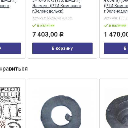
ЭЛЕМЕНТ)
34104010-51) (ЭЛЕМЕНТ)
4 болта) (Э
нент,
Элемент (РТИ-Компонент,
(РТИ-Компон
г.Зеленодольск)
г.Зеленодол
Артикул:
6520-3414010Э
Артикул:
180.3
в наличии
в наличии
7 403,00
1 470,0
Р
у
В корзину
В
нравиться