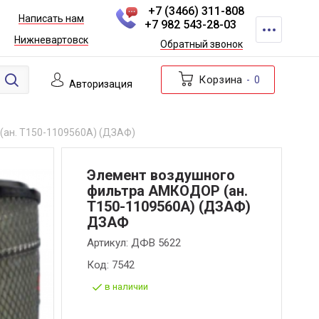
+7 (3466) 311-808
Написать нам
+7 982 543-28-03
Нижневартовск
Обратный звонок
Корзина
0
Авторизация
ан. Т150-1109560А) (ДЗАФ)
Элемент воздушного
фильтра АМКОДОР (ан.
Т150-1109560А) (ДЗАФ)
ДЗАФ
Артикул:
ДФВ 5622
Код:
7542
в наличии