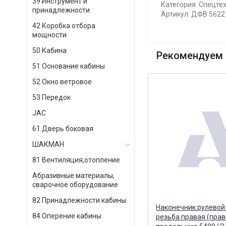
39 Инструмент и
Категория: Спецтех
принадлежности
Артикул: ДФВ 5622
42 Коробка отбора
мощности
50 Кабина
Рекомендуем 
51 Основание кабины
52 Окно ветровое
53 Передок
JAC
61 Дверь боковая
ШАКМАН
81 Вентиляция,отопление
Абразивные материалы,
сварочное оборудование
82 Принадлежности кабины
ка
Манжета (142х168х16) задней
Наконечник рулевой
84 Оперение кабины
)
ступицы (ан. 307287 ЗИЛ-130)
резьба правая (прав