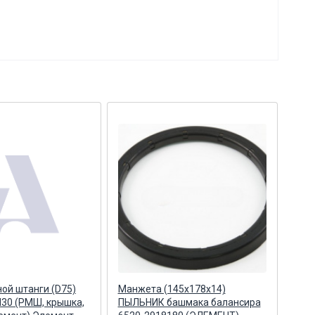
ной штанги (D75)
Манжета (145х178х14)
Р/к 
М30 (РМШ, крышка,
ПЫЛЬНИК башмака балансира
РМШ