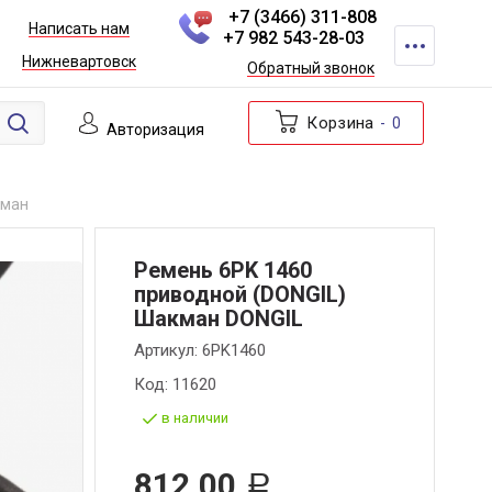
+7 (3466) 311-808
Написать нам
+7 982 543-28-03
Нижневартовск
Обратный звонок
Корзина
0
Авторизация
кман
Ремень 6PK 1460
приводной (DONGIL)
Шакман DONGIL
Артикул:
6PK1460
Код:
11620
в наличии
812,00
Р