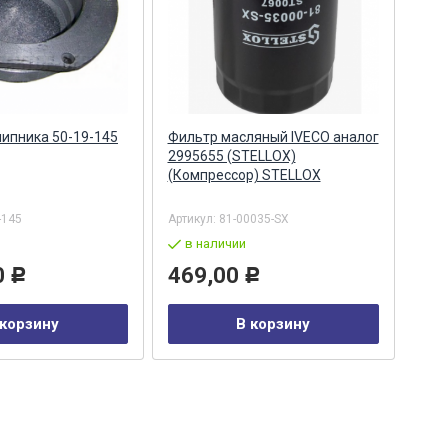
ипника 50-19-145
Фильтр масляный IVECO аналог
Фил
2995655 (STELLOX)
МТЗ-
(Компрессор) STELLOX
Filte
-145
Артикул:
81-00035-SX
Арти
в наличии
в
0
469,00
97
Р
Р
 корзину
В корзину