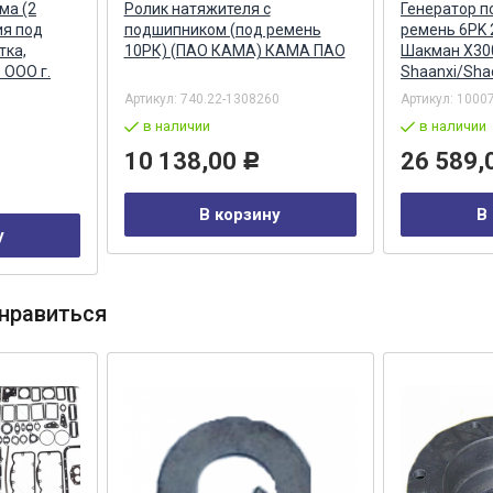
ма (2
Ролик натяжителя с
Генератор п
ия под
подшипником (под ремень
ремень 6PK
тка,
10РК) (ПАО КАМА) КАМА ПАО
Шакман X30
 ООО г.
Shaanxi/Sh
Артикул:
740.22-1308260
Артикул:
1000
в наличии
в наличии
10 138,00
26 589,
Р
В корзину
В
у
нравиться