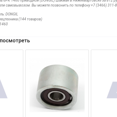
ь 6PK 1460 приводной (DONGIL) Шакман в Нижневартовске за 812 ру
или самовывозом. Вы можете позвонить по телефону +7 (3466) 311-8
ль: DONGIL
пецтехника (144 товаров)
K1460
посмотреть