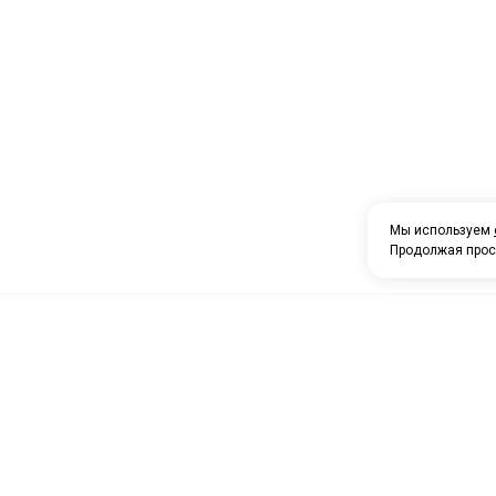
Мы используем
Продолжая прос
Посмотреть на карте Нижнев
Фотографии компании
О компании
Найти проезд до Автоагрега
Каталог товаров