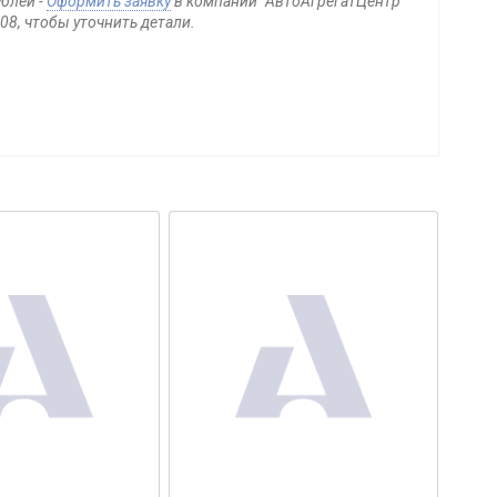
блей -
Оформить заявку
в компании "АвтоАгрегатЦентр"
08, чтобы уточнить детали.