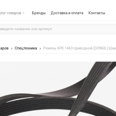
лог товаров
Бренды
Доставка и оплата
Контакты
варов
Спецтехника
Ремень 6PK 1460 приводной (DONGIL) Ша