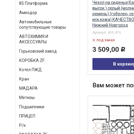
Ремень клиновой 1250-11х10
Чехол на сиденья Ка
85 Платформа
приводной МТЗ-80/82
высок.) серый (молн
Амкодор
(д-240,243,244,245) /
ремень) (гобелен, се
TOYOPOWER TOYOPOWER
иск.кожа) КАЧЕСТВО
Автомобильные
Нижний Новгород
Артикул:
1250-11х10
сопутствующие товары
Артикул:
459,476
под заказ
АВТОХИМИЯ И
под заказ
АКСЕССУАРЫ
402,00
Р
3 509,00
Р
Горьковский завод
В корзину
КОРОБКА ZF
В корзин
Котел ПЖД
Кран
Вам может по
МАДАРА
Метизы
Подшипники
ПРИЦЕП
Р/к