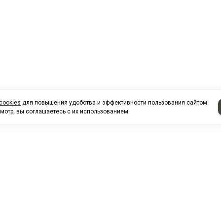
cookies
для повышения удобства и эффективности пользования сайтом.
мотр, вы соглашаетесь с их использованием.
НАШИ КО
артовска
Нефтеюганск
тцентр, магазин автозапчастей
г. Нефтеюг