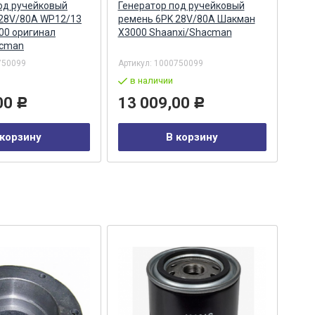
од ручейковый
Генератор под ручейковый
Нат
 28V/80A WP12/13
ремень 6PK 28V/80A Шакман
Weic
00 оригинал
X3000 Shaanxi/Shacman
612
acman
Sha
750099
Артикул:
1000750099
Арти
в наличии
в
00
13 009,00
1 
Р
Р
 корзину
В корзину