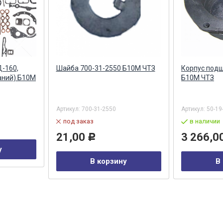
Д-160,
Шайба 700-31-2550 Б10М ЧТЗ
Корпус подш
аний) Б10М
Б10М ЧТЗ
Артикул:
700-31-2550
Артикул:
50-19
под заказ
в наличии
21,00
3 266,0
Р
у
В корзину
В